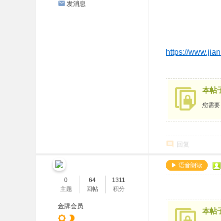
发消息
台
-
个
人
https://www.jia
数
字
本帖
化
您需
作
品
展
回复
示
▶ 语音朗读
0
64
1311
主题
回帖
积分
金牌会员
本帖