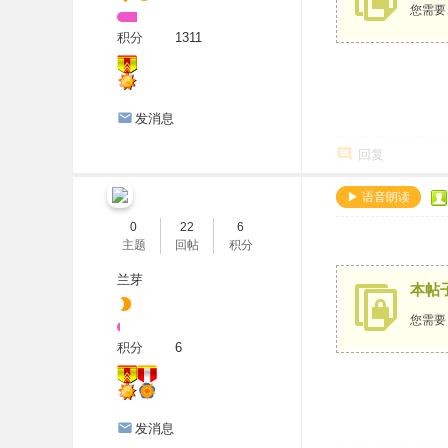
您需
积分
1311
发消息
回复
▶ 语音朗读
0
22
6
主题
回帖
积分
兰芽
本帖
您需
积分
6
发消息