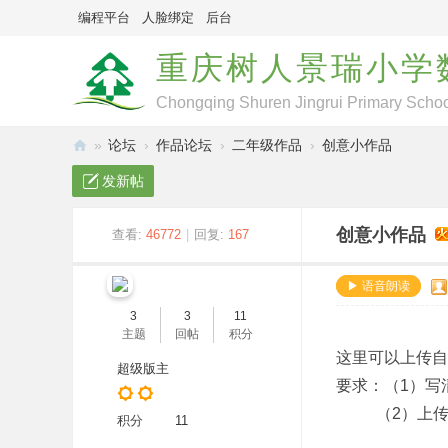
编程平台
人脸绑定
后台
重庆树人景瑞小学
Chongqing Shuren Jingrui Primary Schoo
»
论坛
›
作品论坛
›
二年级作品
›
创意小作品
景
发新帖
瑞
数
创意小作品
查看:
46772
|
回复:
167
字
▶ 语音朗读
化
3
3
11
作
主题
回帖
积分
品
这里可以上传自
超级版主
展
要求：（1）写
示
（2）上传作
积分
11
平