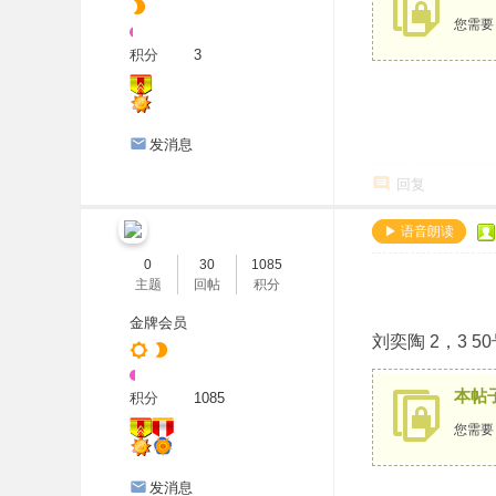
您需
积分
3
发消息
回复
▶ 语音朗读
0
30
1085
主题
回帖
积分
金牌会员
刘奕陶 2，3 5
本帖
积分
1085
您需
发消息