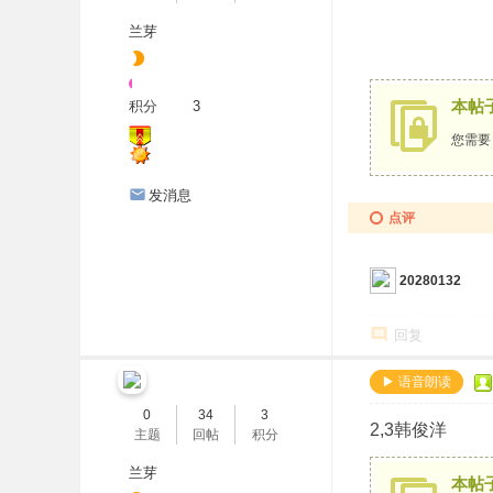
兰芽
本帖
积分
3
您需
发消息
点评
20280132
回复
▶ 语音朗读
0
34
3
2,3韩俊洋
主题
回帖
积分
兰芽
本帖