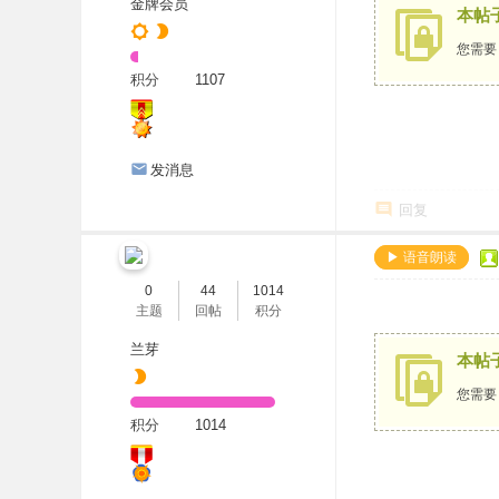
金牌会员
本帖
您需
积分
1107
发消息
回复
▶ 语音朗读
0
44
1014
主题
回帖
积分
兰芽
本帖
您需
积分
1014