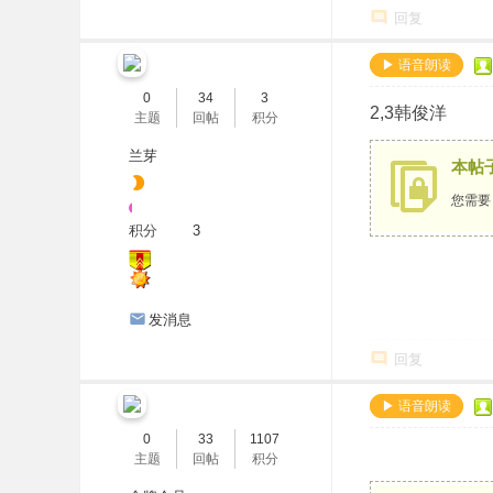
回复
▶ 语音朗读
0
34
3
2,3韩俊洋
主题
回帖
积分
兰芽
本帖
您需
积分
3
发消息
回复
▶ 语音朗读
0
33
1107
主题
回帖
积分