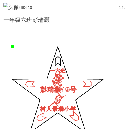
20280619
14
#
一年级六班彭瑞灏