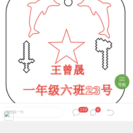
导航
133
6
我也说一句
(19.51 KB)
王曾晟号码牌.lcp