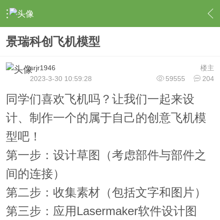
›
作品论坛
›
六年级作品
›
内容
景瑞科创飞机模型
srjr1946
楼主
2023-3-30 10:59:28
59555
204
同学们喜欢飞机吗？
让我们一起来
设
计、
制作一个的
属于自己的创意
飞机
模
型
吧！
第一步：设计草图（考虑部件与部件之
间的连接）
第二步：收集素材（包括文字和图片）
第三步：应用Lasermaker软件设计图