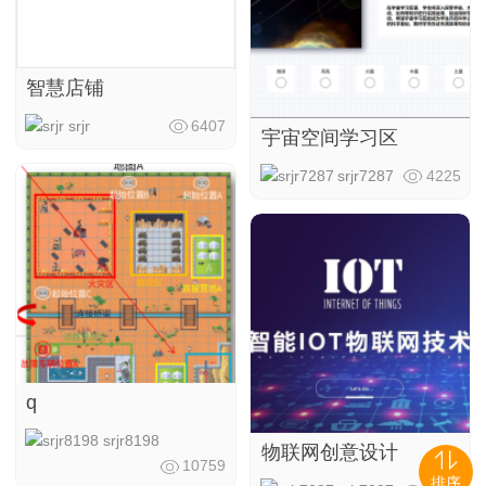
智慧店铺
srjr
6407
宇宙空间学习区
srjr7287
4225
q
srjr8198
物联网创意设计
10759
排序