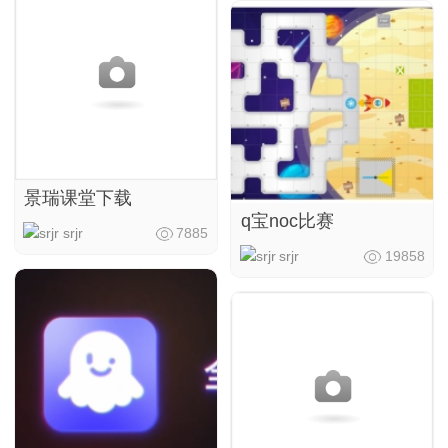
景瑞课堂下载
q宝noc比赛
srjr
7885
srjr
19858